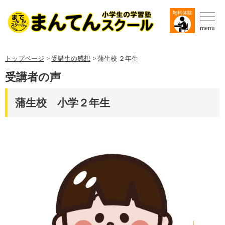
無料体験
menu
トップページ
受講生の感想
蒲生校 ２年生
受講者の声
蒲生校 小学２年生