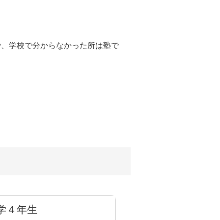
で、学校で分からなかった所は塾で
。
学４年生