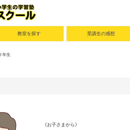
教室を探す
受講生の感想
２年生
《お子さまから》