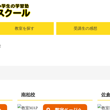
教室を探す
受講生の感想
室
南柏校
佐