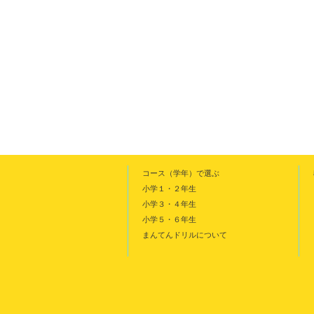
コース（学年）で選ぶ
小学１・２年生
小学３・４年生
小学５・６年生
まんてんドリルについて