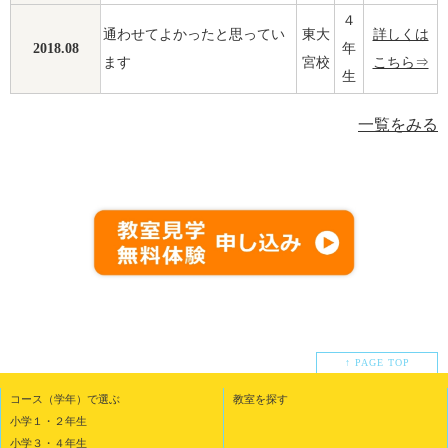
４
通わせてよかったと思ってい
東大
詳しくは
2018.08
年
ます
宮校
こちら⇒
生
一覧をみる
↑ PAGE TOP
コース（学年）で選ぶ
教室を探す
小学１・２年生
小学３・４年生