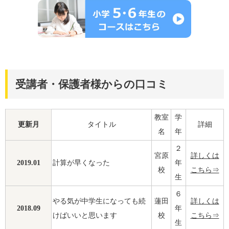
受講者・保護者様からの口コミ
教室
学
更新月
タイトル
詳細
名
年
２
宮原
詳しくは
2019.01
計算が早くなった
年
校
こちら⇒
生
６
やる気が中学生になっても続
蓮田
詳しくは
2018.09
年
けばいいと思います
校
こちら⇒
生